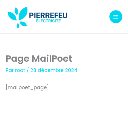
Aller
au
contenu
Page MailPoet
Par
root
/
23 décembre 2024
[mailpoet_page]