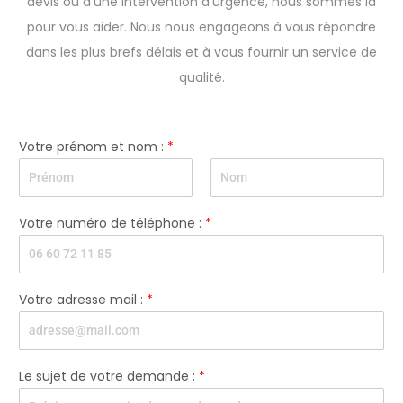
Que vous ayez besoin de petits ou gros travaux, d'un
devis ou d'une intervention d'urgence, nous sommes là
pour vous aider. Nous nous engageons à vous répondre
dans les plus brefs délais et à vous fournir un service de
qualité.
Votre prénom et nom :
*
P
N
p
r
o
Votre numéro de téléphone :
*
r
é
m
é
n
n
o
o
m
m
Votre adresse mail :
*
m
a
i
l
v
Le sujet de votre demande :
*