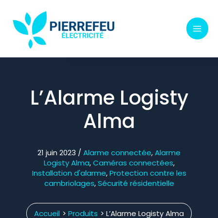
Aller
au
contenu
L’Alarme Logisty
Alma
21 juin 2023
/
Alarme connectée
,
Alarme
Logisty Alma
,
Caméras connectées
,
Installation d'alarme
,
Protection contre les
cambriolages
,
Sécurité résidentielle
Accueil
Produits
L’Alarme Logisty Alma