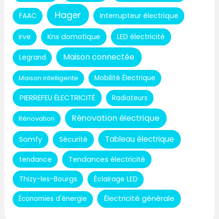
Hager
Interrupteur électrique
FAAC
Knx domotique
LED électricité
irve
Maison connectée
Legrand
Maison intelligente
Mobilité Électrique
PIERREFEU ÉLECTRICITÉ
Radiateurs
Rénovation électrique
Rénovation
Tableau électrique
Somfy
Sécurité
Tendances électricité
tendance
Thizy-les-Bourgs
Éclairage LED
Électricité générale
Économies d'énergie