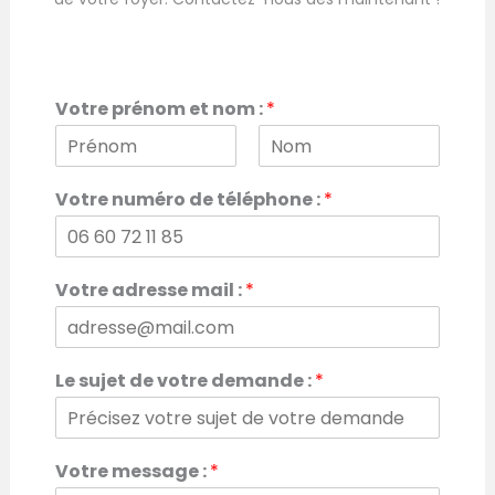
Votre prénom et nom :
*
P
N
r
o
Votre numéro de téléphone :
*
é
m
n
o
m
Votre adresse mail :
*
Le sujet de votre demande :
*
a
Votre message :
*
d