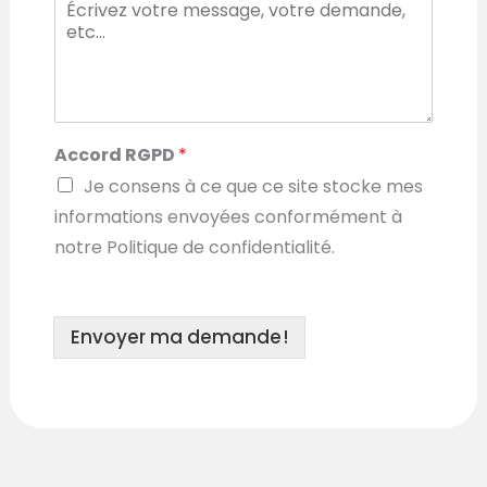
r
e
s
s
e
A
c
Accord RGPD
*
c
o
Je consens à ce que ce site stocke mes
r
informations envoyées conformément à
d
notre Politique de confidentialité.
*
Envoyer ma demande !