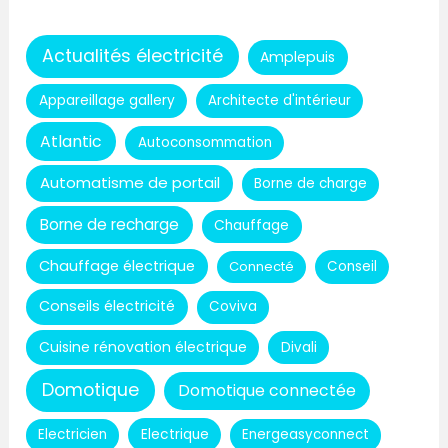
Actualités électricité
Amplepuis
Appareillage gallery
Architecte d'intérieur
Atlantic
Autoconsommation
Automatisme de portail
Borne de charge
Borne de recharge
Chauffage
Chauffage électrique
Connecté
Conseil
Conseils électricité
Coviva
Cuisine rénovation électrique
Divali
Domotique
Domotique connectée
Electricien
Electrique
Energeasyconnect