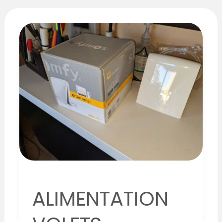
ALIMENTATION
VOLETS
ROULANT
A
SAINT-
GEORGES-
DE-
RENEINS
(69)
ALIMENTATION