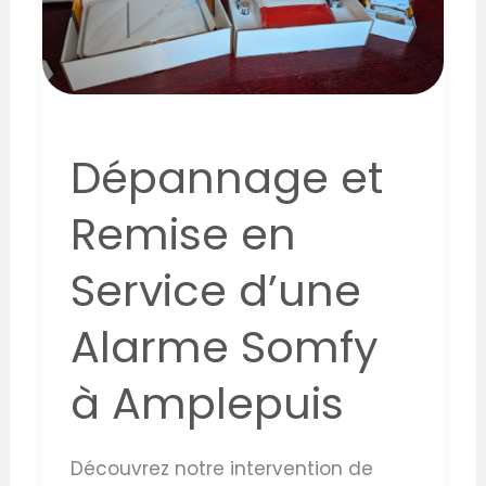
d’une
Alarme
Somfy
à
Amplepuis
Dépannage et
Remise en
Service d’une
Alarme Somfy
à Amplepuis
Découvrez notre intervention de