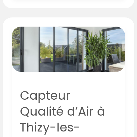
Capteur
Qualité
d’Air
à
Thizy-
les-
Bourgs
:
Le
Capteur
Must-
Qualité d’Air à
Have
pour
Thizy-les-
une
Maison