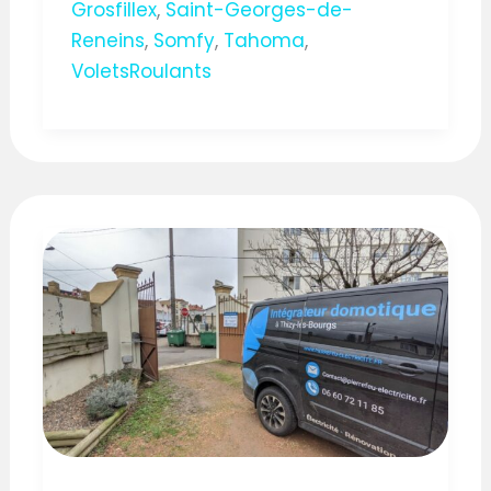
Grosfillex
,
Saint-Georges-de-
Reneins
,
Somfy
,
Tahoma
,
VoletsRoulants
AUTOMATISME
DE
PORTAIL
A
BATTANTS
SOMFY
A
ROANNE
(42)