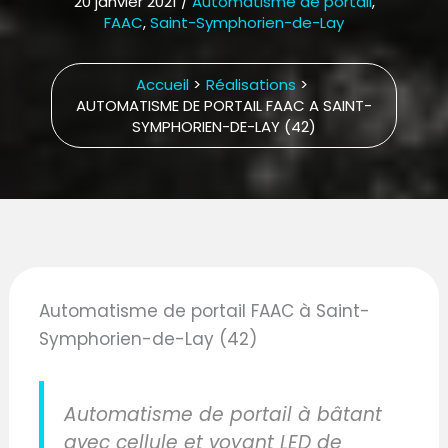
20 janvier 2021
/
Automatisme de portail
,
FAAC
,
Saint-Symphorien-de-Lay
Accueil
Réalisations
AUTOMATISME DE PORTAIL FAAC A SAINT-
SYMPHORIEN-DE-LAY (42)
Automatisme de portail FAAC à Saint-
Symphorien-de-Lay (42)
Automatisme de portail à bâtant
avec cellule et voyant LED de