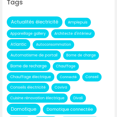
Tags
Actualités électricité
Amplepuis
Appareillage gallery
Architecte d'intérieur
Atlantic
Autoconsommation
Automatisme de portail
Borne de charge
Borne de recharge
Chauffage
Chauffage électrique
Connecté
Conseil
Conseils électricité
Coviva
Cuisine rénovation électrique
Divali
Domotique
Domotique connectée