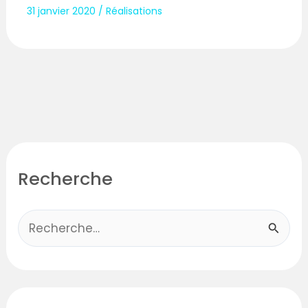
31 janvier 2020
/
Réalisations
Recherche
R
e
c
h