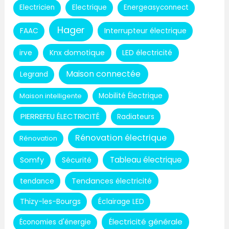
Electricien
Electrique
Energeasyconnect
Hager
Interrupteur électrique
FAAC
Knx domotique
LED électricité
irve
Maison connectée
Legrand
Maison intelligente
Mobilité Électrique
PIERREFEU ÉLECTRICITÉ
Radiateurs
Rénovation électrique
Rénovation
Tableau électrique
Somfy
Sécurité
Tendances électricité
tendance
Thizy-les-Bourgs
Éclairage LED
Électricité générale
Économies d'énergie