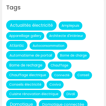
Tags
Actualités électricité
Amplepuis
Appareillage gallery
Architecte d'intérieur
Atlantic
Autoconsommation
Automatisme de portail
Borne de charge
Borne de recharge
Chauffage
Chauffage électrique
Connecté
Conseil
Conseils électricité
Coviva
Cuisine rénovation électrique
Divali
Domotique
Domotique connectée