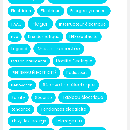
Electricien
Electrique
Energeasyconnect
Hager
Interrupteur électrique
FAAC
Knx domotique
LED électricité
irve
Maison connectée
Legrand
Maison intelligente
Mobilité Électrique
PIERREFEU ÉLECTRICITÉ
Radiateurs
Rénovation électrique
Rénovation
Tableau électrique
Somfy
Sécurité
Tendances électricité
tendance
Thizy-les-Bourgs
Éclairage LED