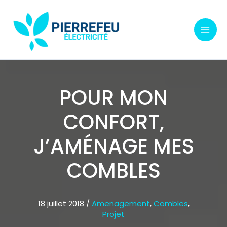
Aller
au
contenu
POUR MON
CONFORT,
J’AMÉNAGE MES
COMBLES
18 juillet 2018
/
Amenagement
,
Combles
,
Projet