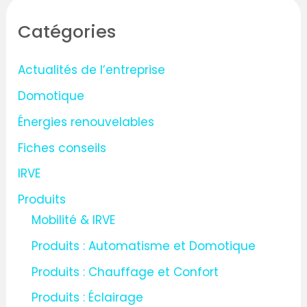
h
Catégories
e
r
Actualités de l’entreprise
c
Domotique
h
Énergies renouvelables
e
Fiches conseils
r
IRVE
:
Produits
Mobilité & IRVE
Produits : Automatisme et Domotique
Produits : Chauffage et Confort
Produits : Éclairage