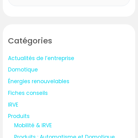
e
c
h
Catégories
e
r
Actualités de l’entreprise
c
Domotique
h
Énergies renouvelables
e
Fiches conseils
r
IRVE
:
Produits
Mobilité & IRVE
Produits : Automatisme et Domotique