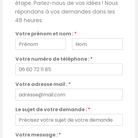
étape. Parlez-nous de vos idées ! Nous
répondons à vos demandes dans les
48 heures.
Votre prénom et nom :
*
P
N
r
o
Votre numéro de téléphone :
*
é
m
n
o
m
*
Votre adresse mail :
*
R
G
P
D
Le sujet de votre demande :
*
V
o
t
r
Votre message :
*
e