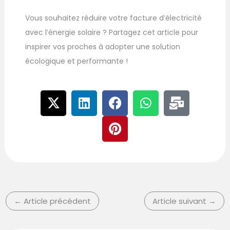
Vous souhaitez réduire votre facture d’électricité
avec l’énergie solaire ? Partagez cet article pour
inspirer vos proches à adopter une solution
écologique et performante !
X
L
F
P
W
M
-
i
a
i
h
a
t
n
c
n
a
i
w
k
e
t
t
l
i
e
b
e
s
-
t
d
o
r
a
b
t
i
o
e
p
u
e
n
k
s
p
l
r
t
k
←
Article précédent
Article suivant
→