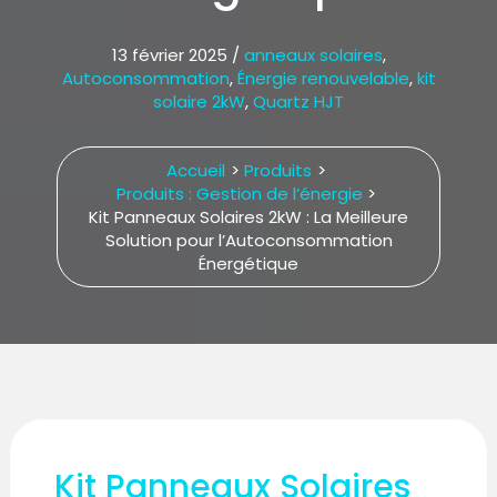
13 février 2025
/
anneaux solaires
,
Autoconsommation
,
Énergie renouvelable
,
kit
solaire 2kW
,
Quartz HJT
Accueil
Produits
Produits : Gestion de l’énergie
Kit Panneaux Solaires 2kW : La Meilleure
Solution pour l’Autoconsommation
Énergétique
Kit Panneaux Solaires