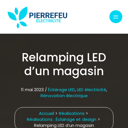
Aller
au
contenu
Relamping LED
d’un magasin
11 mai 2023
/
Éclairage LED
,
LED électricité
,
Rénovation électrique
Accueil
Réalisations
Réalisations : Éclairage et design
Relamping LED d’un magasin