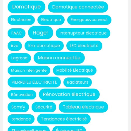
Domotique
Domotique connectée
Electricien
Electrique
Energeasyconnect
Hager
Interrupteur électrique
FAAC
Knx domotique
LED électricité
irve
Maison connectée
Legrand
Maison intelligente
Mobilité Électrique
PIERREFEU ÉLECTRICITÉ
Radiateurs
Rénovation électrique
Rénovation
Tableau électrique
Somfy
Sécurité
Tendances électricité
tendance
Thizy-les-Bourgs
Éclairage LED