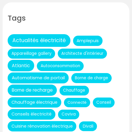
Tags
Actualités électricité
Amplepuis
Appareillage gallery
Architecte d'intérieur
Atlantic
Autoconsommation
Automatisme de portail
Borne de charge
Borne de recharge
Chauffage
Chauffage électrique
Connecté
Conseil
Conseils électricité
Coviva
Cuisine rénovation électrique
Divali