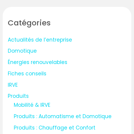
c
h
Catégories
e
r
Actualités de l’entreprise
c
Domotique
h
Énergies renouvelables
e
Fiches conseils
r
IRVE
:
Produits
Mobilité & IRVE
Produits : Automatisme et Domotique
Produits : Chauffage et Confort