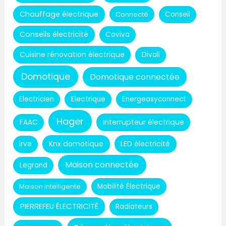
Chauffage électrique
Connecté
Conseil
Conseils électricité
Coviva
Cuisine rénovation électrique
Divali
Domotique
Domotique connectée
Electricien
Electrique
Energeasyconnect
Hager
Interrupteur électrique
FAAC
Knx domotique
LED électricité
irve
Maison connectée
Legrand
Maison intelligente
Mobilité Électrique
PIERREFEU ÉLECTRICITÉ
Radiateurs