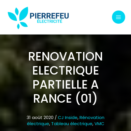
Aller
au
contenu
RENOVATION
ELECTRIQUE
PARTIELLE A
RANCE (01)
31 août 2020
/
CJ Inside
,
Rénovation
électrique
,
Tableau électrique
,
VMC