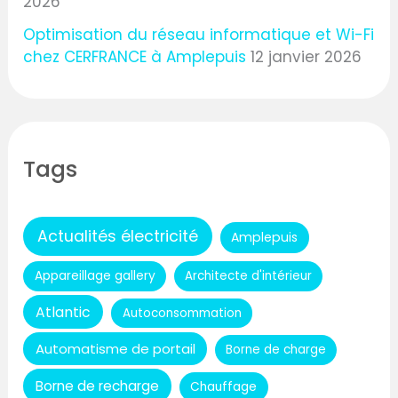
2026
Optimisation du réseau informatique et Wi-Fi
chez CERFRANCE à Amplepuis
12 janvier 2026
Tags
Actualités électricité
Amplepuis
Appareillage gallery
Architecte d'intérieur
Atlantic
Autoconsommation
Automatisme de portail
Borne de charge
Borne de recharge
Chauffage