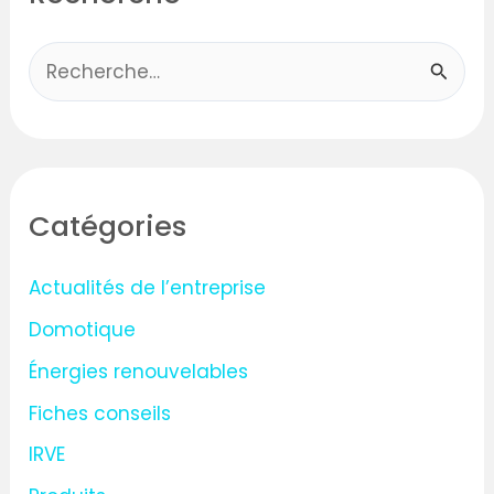
R
e
c
h
Catégories
e
r
Actualités de l’entreprise
c
Domotique
h
Énergies renouvelables
e
Fiches conseils
r
IRVE
: