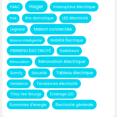
Hager
Interrupteur électrique
FAAC
Knx domotique
LED électricité
irve
Maison connectée
Legrand
Maison intelligente
Mobilité Électrique
PIERREFEU ÉLECTRICITÉ
Radiateurs
Rénovation électrique
Rénovation
Tableau électrique
Somfy
Sécurité
Tendances électricité
tendance
Thizy-les-Bourgs
Éclairage LED
Électricité générale
Économies d'énergie