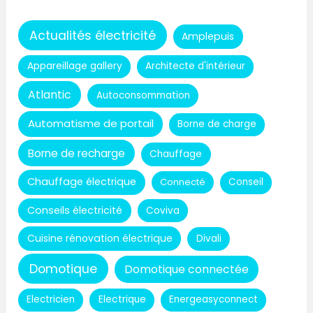
Actualités électricité
Amplepuis
Appareillage gallery
Architecte d'intérieur
Atlantic
Autoconsommation
Automatisme de portail
Borne de charge
Borne de recharge
Chauffage
Chauffage électrique
Connecté
Conseil
Conseils électricité
Coviva
Cuisine rénovation électrique
Divali
Domotique
Domotique connectée
Electricien
Electrique
Energeasyconnect