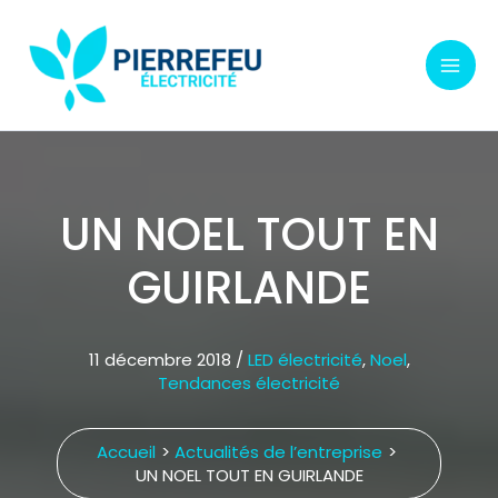
Aller
au
contenu
UN NOEL TOUT EN
GUIRLANDE
11 décembre 2018
/
LED électricité
,
Noel
,
Tendances électricité
Accueil
Actualités de l’entreprise
UN NOEL TOUT EN GUIRLANDE