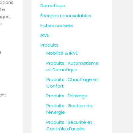
ations
h
Domotique
ité
e
Énergies renouvelables
ages,
r
e
Fiches conseils
IRVE
:
Produits
a
Mobilité & IRVE
Produits : Automatisme
et Domotique
Produits : Chauffage et
Confort
ant
Produits : Éclairage
Produits : Gestion de
l’énergie
Produits : Sécurité et
Contrôle d’accès