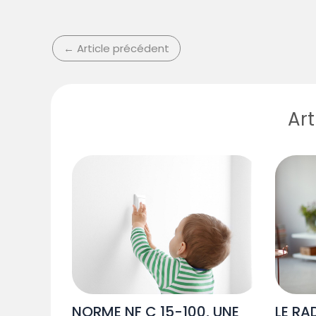
←
Article précédent
Art
NORME NF C 15-100, UNE
LE RA