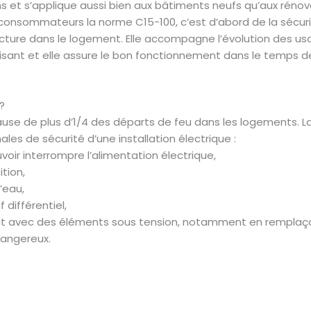
s et s’applique aussi bien aux bâtiments neufs qu’aux rénov
s consommateurs la norme C15-100, c’est d’abord de la sécur
ructure dans le logement. Elle accompagne l’évolution des us
faisant et elle assure le bon fonctionnement dans le temps d
?
 cause de plus d’1/4 des départs de feu dans les logements. L
es de sécurité d’une installation électrique :
voir interrompre l’alimentation électrique,
ition,
’eau,
 différentiel,
rect avec des éléments sous tension, notamment en remplaç
dangereux.