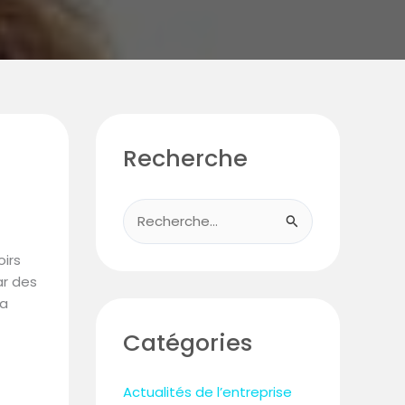
Recherche
R
e
oirs
c
ar des
la
h
e
Catégories
r
c
Actualités de l’entreprise