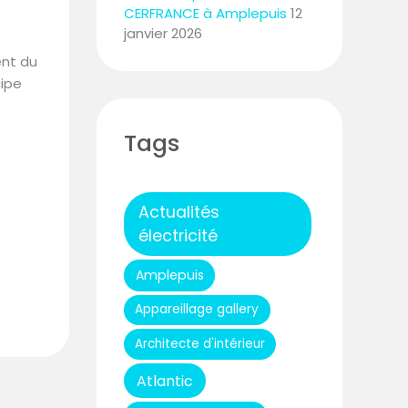
CERFRANCE à Amplepuis
12
janvier 2026
ent du
uipe
Tags
Actualités
électricité
Amplepuis
Appareillage gallery
Architecte d'intérieur
Atlantic