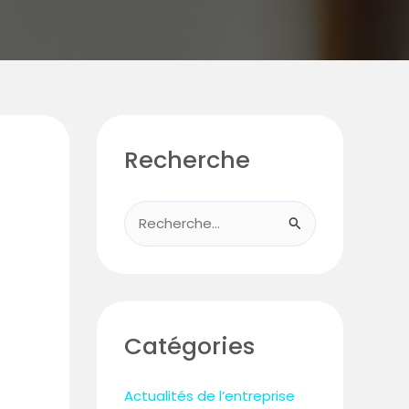
Recherche
R
e
c
h
e
Catégories
r
c
Actualités de l’entreprise