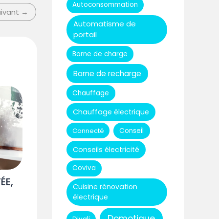
Autoconsommation
uivant
→
Automatisme de
portail
Borne de charge
Borne de recharge
Chauffage
Chauffage électrique
Connecté
Conseil
Conseils électricité
Coviva
ÉE,
Cuisine rénovation
électrique
Domotique