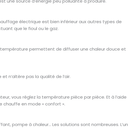
 est une source d’énergie peu polluante à produire.
hauffage électrique est bien inférieur aux autres types de
tuant que le fioul ou le gaz.
e température permettent de diffuser une chaleur douce et
 n’altère pas la qualité de l’air.
teur, vous réglez la température pièce par pièce. Et à l’aide
e chauffe en mode « confort ».
uffant, pompe à chaleur… Les solutions sont nombreuses. L’u