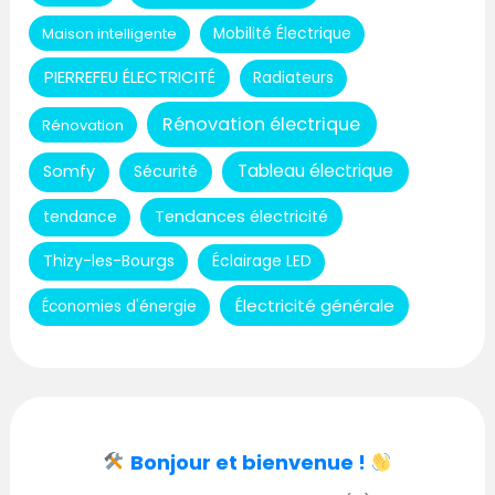
Maison intelligente
Mobilité Électrique
PIERREFEU ÉLECTRICITÉ
Radiateurs
Rénovation électrique
Rénovation
Tableau électrique
Somfy
Sécurité
Tendances électricité
tendance
Thizy-les-Bourgs
Éclairage LED
Électricité générale
Économies d'énergie
Bonjour et bienvenue !