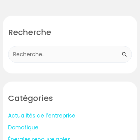
Recherche
R
e
c
h
Catégories
e
r
Actualités de l’entreprise
c
Domotique
h
Énergies renouvelables