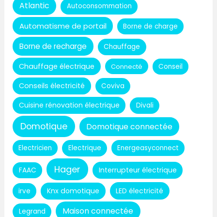
Atlantic
Autoconsommation
Automatisme de portail
Borne de charge
Borne de recharge
Chauffage
Chauffage électrique
Connecté
Conseil
Conseils électricité
Coviva
Cuisine rénovation électrique
Divali
Domotique
Domotique connectée
Electricien
Electrique
Energeasyconnect
Hager
Interrupteur électrique
FAAC
Knx domotique
LED électricité
irve
Maison connectée
Legrand