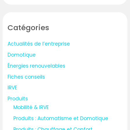
c
h
Catégories
e
r
Actualités de l’entreprise
c
Domotique
h
Énergies renouvelables
e
Fiches conseils
r
IRVE
:
Produits
Mobilité & IRVE
Produits : Automatisme et Domotique
Produits : Chauffage et Confort