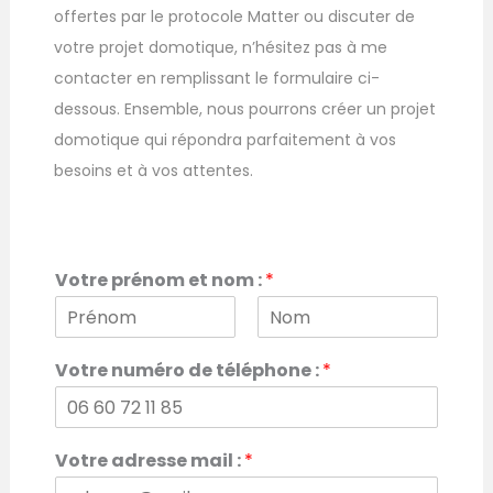
offertes par le protocole Matter ou discuter de
votre projet domotique, n’hésitez pas à me
contacter en remplissant le formulaire ci-
dessous. Ensemble, nous pourrons créer un projet
domotique qui répondra parfaitement à vos
besoins et à vos attentes.
Votre prénom et nom :
*
P
N
r
o
Votre numéro de téléphone :
*
é
m
n
o
m
*
Votre adresse mail :
*
*