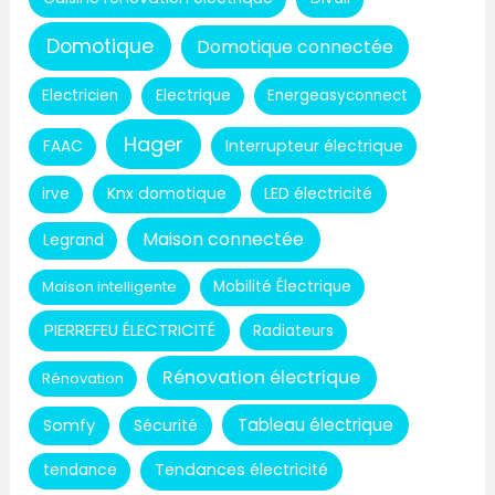
Domotique
Domotique connectée
Electricien
Electrique
Energeasyconnect
Hager
Interrupteur électrique
FAAC
Knx domotique
LED électricité
irve
Maison connectée
Legrand
Maison intelligente
Mobilité Électrique
PIERREFEU ÉLECTRICITÉ
Radiateurs
Rénovation électrique
Rénovation
Tableau électrique
Somfy
Sécurité
Tendances électricité
tendance