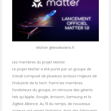
Matter @lesalexiens.fr
Les membres du projet Matter.
Le projet Matter a été porté par un groupe de
travail composé de plusieurs acteurs majeurs de
l’industrie de la tech. Parmi les membres
fondateurs du groupe, on retrouve des géants
tels qu’Apple, Google, Amazon, Samsung et la
ZigBee Alliance. Au fil du temps, de nouveaux
acteurs ont rejoint l’initiative, dont des fabricants