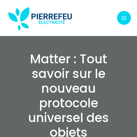
Aller
au
contenu
Matter : Tout
savoir sur le
nouveau
protocole
universel des
objets