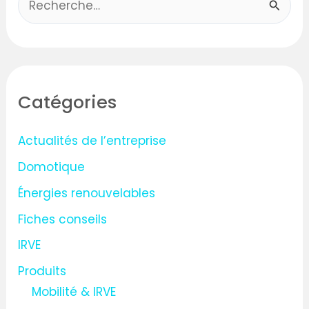
R
e
c
h
Catégories
e
r
Actualités de l’entreprise
c
Domotique
h
Énergies renouvelables
e
Fiches conseils
r
IRVE
:
Produits
Mobilité & IRVE