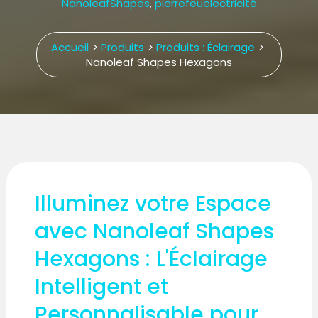
NanoleafShapes
,
pierrefeuelectricité
Accueil
Produits
Produits : Éclairage
Nanoleaf Shapes Hexagons
Illuminez votre Espace
avec Nanoleaf Shapes
Hexagons : L'Éclairage
Intelligent et
Personnalisable pour