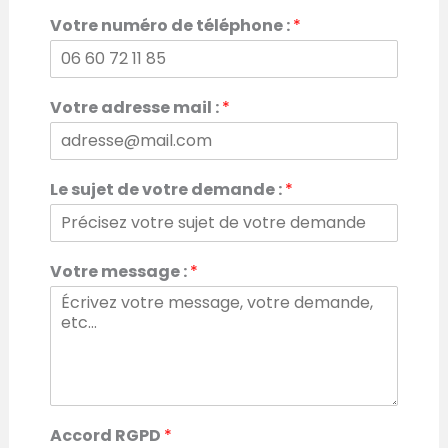
P
N
r
o
Votre numéro de téléphone :
*
é
m
n
o
m
*
Votre adresse mail :
*
:
V
o
t
Le sujet de votre demande :
*
r
e
Votre message :
*
Accord RGPD
*