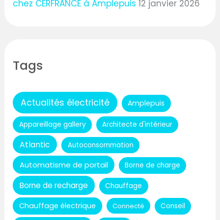
chez CERFRANCE à Amplepuis
12 janvier 2026
Tags
Actualités électricité
Amplepuis
Appareillage gallery
Architecte d'intérieur
Atlantic
Autoconsommation
Automatisme de portail
Borne de charge
Borne de recharge
Chauffage
Chauffage électrique
Connecté
Conseil