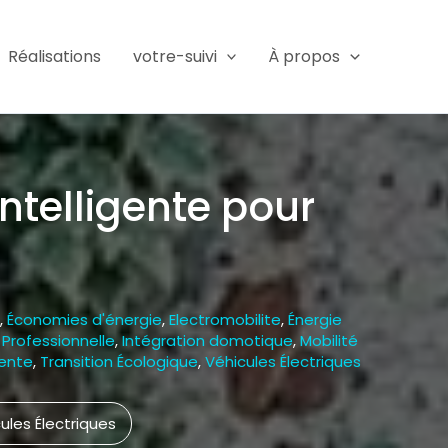
Réalisations
votre-suivi
À propos
Intelligente pour
,
Économies d'énergie
,
Electromobilite
,
Énergie
n Professionnelle
,
Intégration domotique
,
Mobilité
gente
,
Transition Écologique
,
Véhicules Électriques
ules Électriques