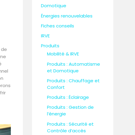
h
Domotique
e
Énergies renouvelables
r
Fiches conseils
IRVE
:
Produits
n de
Mobilité & IRVE
rne
é
Produits : Automatisme
et Domotique
nnel
on
Produits : Chauffage et
erons
Confort
rir
Produits : Éclairage
Produits : Gestion de
l’énergie
Produits : Sécurité et
Contrôle d’accès