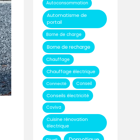
Autoconsommation
Automatisme de
portail
Borne de charge
Borne de recharge
Chauffage
Chauffage électrique
Connecté
Conseil
Conseils électricité
Coviva
Cuisine rénovation
électrique
Domotique