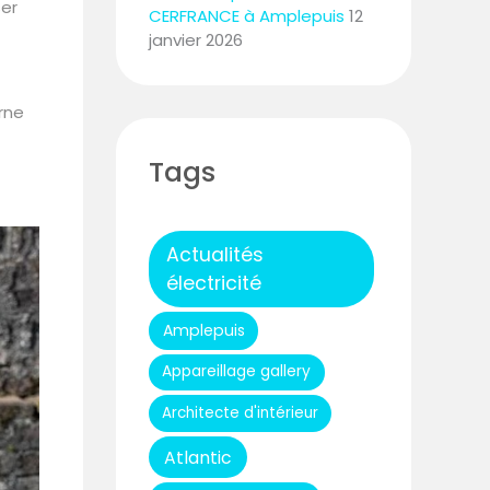
ser
CERFRANCE à Amplepuis
12
janvier 2026
orne
Tags
Actualités
électricité
Amplepuis
Appareillage gallery
Architecte d'intérieur
Atlantic