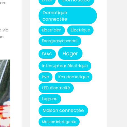
Divali
des
Domotique
connectée
 via
Electricien
Electrique
he
Energeasyconnect
Hager
FAAC
Interrupteur électrique
Knx domotique
irve
LED électricité
Legrand
Maison connectée
Maison intelligente