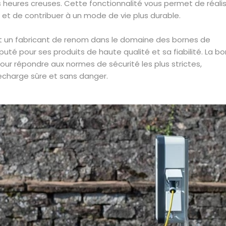
es heures creuses. Cette fonctionnalité vous permet de réali
 et de contribuer à un mode de vie plus durable.
est un fabricant de renom dans le domaine des bornes de
puté pour ses produits de haute qualité et sa fiabilité. La b
ur répondre aux normes de sécurité les plus strictes,
echarge sûre et sans danger.