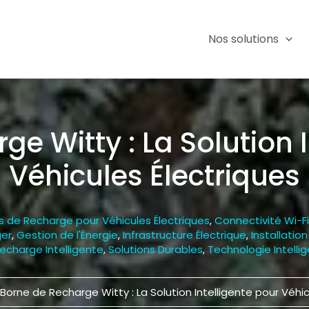
Nos solutions
e Witty : La Solution 
Véhicules Électriques
s de Recharge pour Véhicules Électriques
,
Connectivité Wi-Fi
ger
,
Gestion de l'Énergie
,
Infrastructure Électrique
,
Installatio
echarge Intelligente
,
Solutions Durables
,
Technologie Intelli
Borne de Recharge Witty : La Solution Intelligente pour Véhic