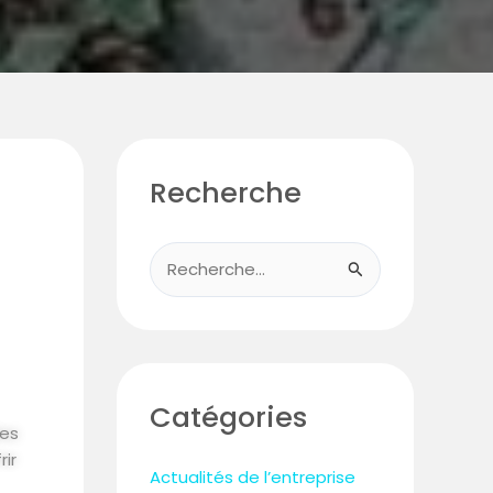
Recherche
R
e
c
h
e
Catégories
les
r
rir
c
Actualités de l’entreprise