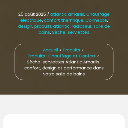
25 août 2025
/
atlantic amarilis
,
Chauffage
électrique
,
confort thermique
,
Connecté
,
design
,
produits atlantic
,
radiateur
,
salle de
bains
,
Sèche-serviettes
Accueil
Produits
Produits : Chauffage et Confort
Sèche-serviettes Atlantic Amarilis :
confort, design et performance dans
votre salle de bains