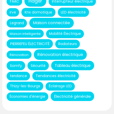
Hager
Interrupteur électrique
FAAC
Knx domotique
LED électricité
irve
Maison connectée
Legrand
Maison intelligente
Mobilité Électrique
PIERREFEU ÉLECTRICITÉ
Radiateurs
Rénovation électrique
Rénovation
Tableau électrique
Somfy
Sécurité
Tendances électricité
tendance
Thizy-les-Bourgs
Éclairage LED
Électricité générale
Économies d'énergie