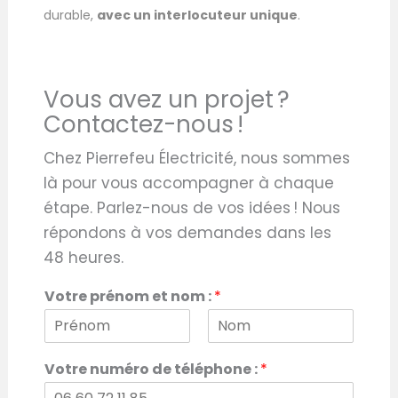
durable,
avec un interlocuteur unique
.
Vous avez un projet ?
Contactez-nous !
Chez Pierrefeu Électricité, nous sommes
là pour vous accompagner à chaque
étape. Parlez-nous de vos idées ! Nous
répondons à vos demandes dans les
48 heures.
Votre prénom et nom :
*
P
N
r
o
Votre numéro de téléphone :
*
é
m
n