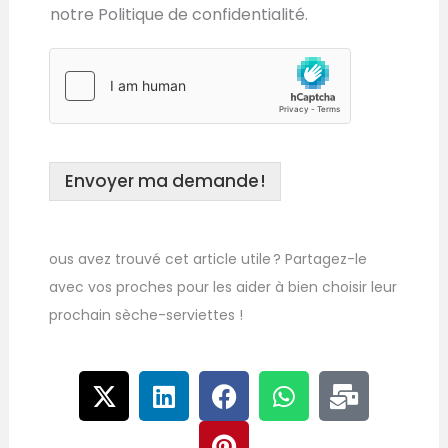
notre Politique de confidentialité.
Envoyer ma demande !
ous avez trouvé cet article utile ? Partagez-le
avec vos proches pour les aider à bien choisir leur
prochain sèche-serviettes !
X
L
F
P
W
M
-
i
a
i
h
a
t
n
c
n
a
i