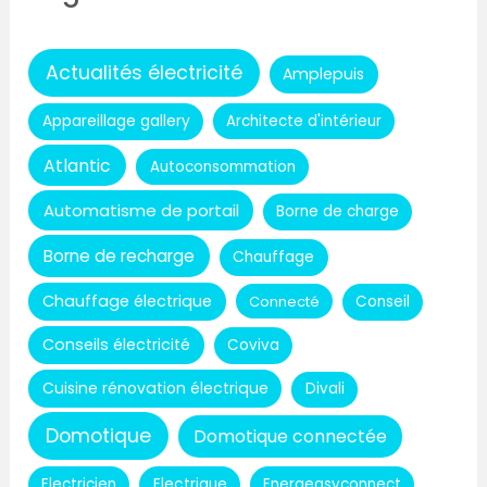
Actualités électricité
Amplepuis
Appareillage gallery
Architecte d'intérieur
Atlantic
Autoconsommation
Automatisme de portail
Borne de charge
Borne de recharge
Chauffage
Chauffage électrique
Connecté
Conseil
Conseils électricité
Coviva
Cuisine rénovation électrique
Divali
Domotique
Domotique connectée
Electricien
Electrique
Energeasyconnect