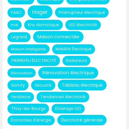
Hager
Interrupteur électrique
FAAC
Knx domotique
LED électricité
irve
Maison connectée
Legrand
Maison intelligente
Mobilité Électrique
PIERREFEU ÉLECTRICITÉ
Radiateurs
Rénovation électrique
Rénovation
Tableau électrique
Somfy
Sécurité
Tendances électricité
tendance
Thizy-les-Bourgs
Éclairage LED
Électricité générale
Économies d'énergie