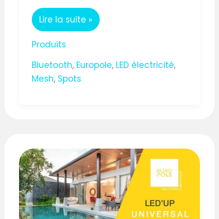
Lire la suite »
Produits
Bluetooth
,
Europole
,
LED électricité
,
Mesh
,
Spots
SPOT
LED
SWITCH
EUROPOLE