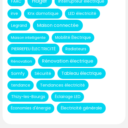
Hager
Interrupteur électrique
FAAC
Knx domotique
LED électricité
irve
Maison connectée
Legrand
Maison intelligente
Mobilité Électrique
PIERREFEU ÉLECTRICITÉ
Radiateurs
Rénovation électrique
Rénovation
Tableau électrique
Somfy
Sécurité
Tendances électricité
tendance
Thizy-les-Bourgs
Éclairage LED
Électricité générale
Économies d'énergie