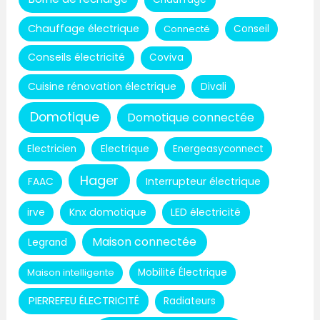
Chauffage électrique
Connecté
Conseil
Conseils électricité
Coviva
Cuisine rénovation électrique
Divali
Domotique
Domotique connectée
Electricien
Electrique
Energeasyconnect
Hager
Interrupteur électrique
FAAC
Knx domotique
LED électricité
irve
Maison connectée
Legrand
Maison intelligente
Mobilité Électrique
PIERREFEU ÉLECTRICITÉ
Radiateurs