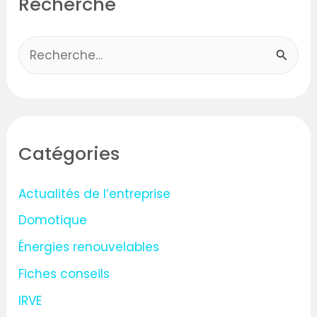
Recherche
R
e
c
h
Catégories
e
r
Actualités de l’entreprise
c
Domotique
h
Énergies renouvelables
e
Fiches conseils
r
IRVE