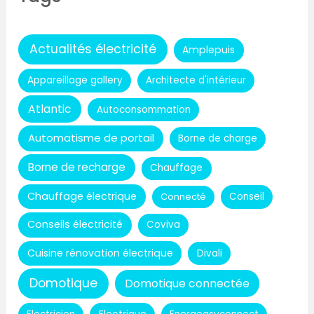
Actualités électricité
Amplepuis
Appareillage gallery
Architecte d'intérieur
Atlantic
Autoconsommation
Automatisme de portail
Borne de charge
Borne de recharge
Chauffage
Chauffage électrique
Connecté
Conseil
Conseils électricité
Coviva
Cuisine rénovation électrique
Divali
Domotique
Domotique connectée