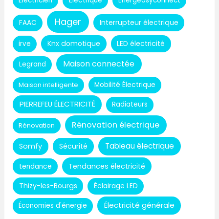
Electricien
Electrique
Energeasyconnect
Hager
Interrupteur électrique
FAAC
Knx domotique
LED électricité
irve
Maison connectée
Legrand
Maison intelligente
Mobilité Électrique
PIERREFEU ÉLECTRICITÉ
Radiateurs
Rénovation électrique
Rénovation
Tableau électrique
Somfy
Sécurité
Tendances électricité
tendance
Thizy-les-Bourgs
Éclairage LED
Électricité générale
Économies d'énergie