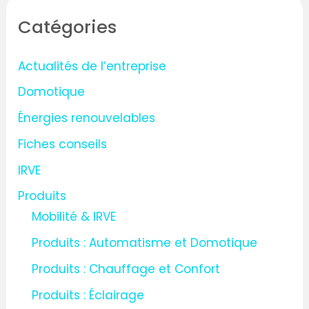
h
Catégories
e
r
Actualités de l’entreprise
c
Domotique
h
Énergies renouvelables
e
Fiches conseils
r
IRVE
:
Produits
Mobilité & IRVE
Produits : Automatisme et Domotique
Produits : Chauffage et Confort
Produits : Éclairage