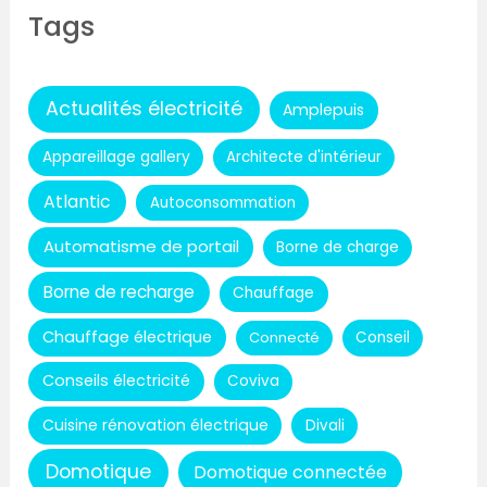
Tags
Actualités électricité
Amplepuis
Appareillage gallery
Architecte d'intérieur
Atlantic
Autoconsommation
Automatisme de portail
Borne de charge
Borne de recharge
Chauffage
Chauffage électrique
Connecté
Conseil
Conseils électricité
Coviva
Cuisine rénovation électrique
Divali
Domotique
Domotique connectée