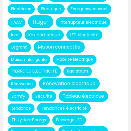
Electricien
Electrique
Energeasyconnect
Hager
Interrupteur électrique
FAAC
Knx domotique
LED électricité
irve
Maison connectée
Legrand
Maison intelligente
Mobilité Électrique
PIERREFEU ÉLECTRICITÉ
Radiateurs
Rénovation électrique
Rénovation
Tableau électrique
Somfy
Sécurité
Tendances électricité
tendance
Thizy-les-Bourgs
Éclairage LED