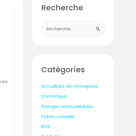
Recherche
R
e
c
h
e
Catégories
r
ovia
c
Actualités de l’entreprise
h
Domotique
e
Énergies renouvelables
r
Fiches conseils
IRVE
: