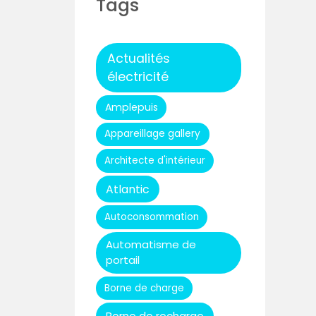
Tags
Actualités
électricité
Amplepuis
Appareillage gallery
Architecte d'intérieur
Atlantic
Autoconsommation
Automatisme de
portail
Borne de charge