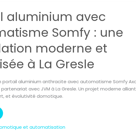
il aluminium avec
e
atisme Somfy : une
llation moderne et
isée à La Gresle
’un portail aluminium anthracite avec automatisme Somfy Ax
en partenariat avec JVM à La Gresle. Un projet moderne alliant
rt, et évolutivité domotique.
 Domotique et automatisation