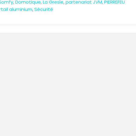
Somfy
,
Domotique
,
La Gresle
,
partenariat JVM
,
PIERREFEU
rtail aluminium
,
Sécurité