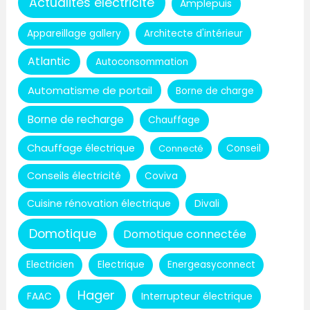
Actualités électricité
Amplepuis
Appareillage gallery
Architecte d'intérieur
Atlantic
Autoconsommation
Automatisme de portail
Borne de charge
Borne de recharge
Chauffage
Chauffage électrique
Connecté
Conseil
Conseils électricité
Coviva
Cuisine rénovation électrique
Divali
Domotique
Domotique connectée
Electricien
Electrique
Energeasyconnect
Hager
Interrupteur électrique
FAAC