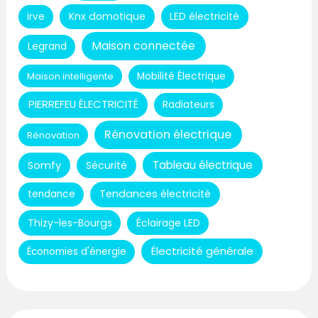
Knx domotique
LED électricité
irve
Maison connectée
Legrand
Maison intelligente
Mobilité Électrique
PIERREFEU ÉLECTRICITÉ
Radiateurs
Rénovation électrique
Rénovation
Tableau électrique
Somfy
Sécurité
Tendances électricité
tendance
Thizy-les-Bourgs
Éclairage LED
Électricité générale
Économies d'énergie