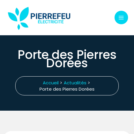
Aller
au
contenu
Porte des Pierres
Dorées
Accueil
Actualités
Porte des Pierres Dorées