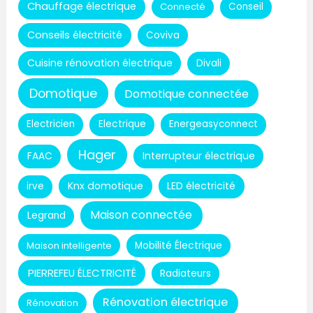
Chauffage électrique
Connecté
Conseil
Conseils électricité
Coviva
Cuisine rénovation électrique
Divali
Domotique
Domotique connectée
Electricien
Electrique
Energeasyconnect
Hager
Interrupteur électrique
FAAC
Knx domotique
LED électricité
irve
Maison connectée
Legrand
Maison intelligente
Mobilité Électrique
PIERREFEU ÉLECTRICITÉ
Radiateurs
Rénovation électrique
Rénovation