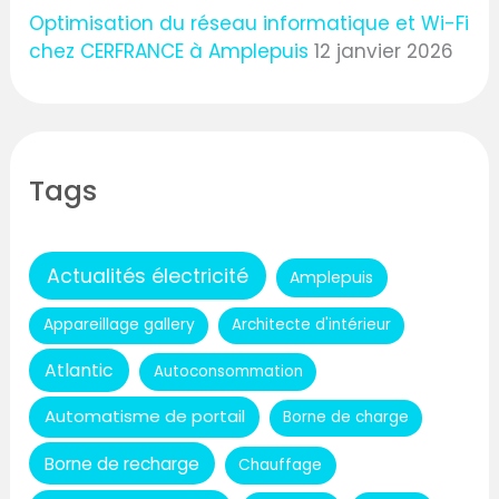
Optimisation du réseau informatique et Wi-Fi
chez CERFRANCE à Amplepuis
12 janvier 2026
Tags
Actualités électricité
Amplepuis
Appareillage gallery
Architecte d'intérieur
Atlantic
Autoconsommation
Automatisme de portail
Borne de charge
Borne de recharge
Chauffage