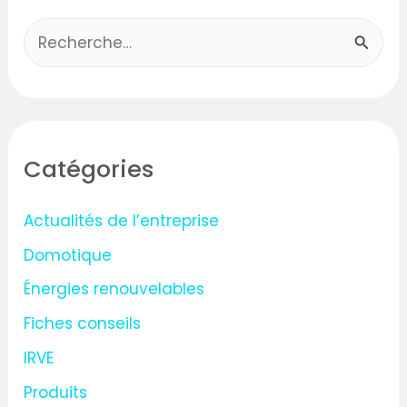
R
e
c
h
Catégories
e
r
Actualités de l’entreprise
c
Domotique
h
Énergies renouvelables
e
Fiches conseils
r
IRVE
:
Produits