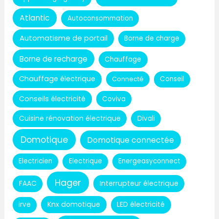
Atlantic
Autoconsommation
Automatisme de portail
Borne de charge
Borne de recharge
Chauffage
Chauffage électrique
Connecté
Conseil
Conseils électricité
Coviva
Cuisine rénovation électrique
Divali
Domotique
Domotique connectée
Electricien
Electrique
Energeasyconnect
Hager
Interrupteur électrique
FAAC
Knx domotique
LED électricité
irve