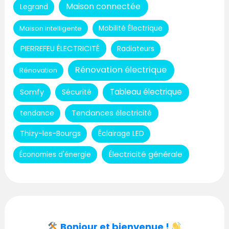
Maison connectée
Legrand
Maison intelligente
Mobilité Électrique
PIERREFEU ÉLECTRICITÉ
Radiateurs
Rénovation électrique
Rénovation
Tableau électrique
Somfy
Sécurité
Tendances électricité
tendance
Thizy-les-Bourgs
Éclairage LED
Électricité générale
Économies d'énergie
Bonjour et bienvenue !