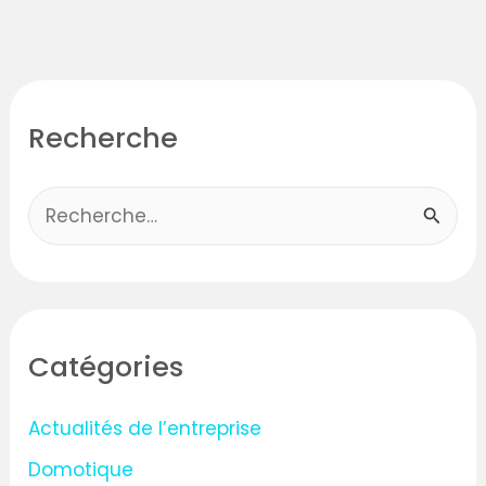
Recherche
R
e
c
h
Catégories
e
r
Actualités de l’entreprise
c
Domotique
h