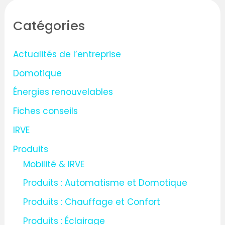
h
Catégories
e
r
Actualités de l’entreprise
c
Domotique
h
Énergies renouvelables
e
Fiches conseils
r
IRVE
:
Produits
Mobilité & IRVE
Produits : Automatisme et Domotique
Produits : Chauffage et Confort
Produits : Éclairage