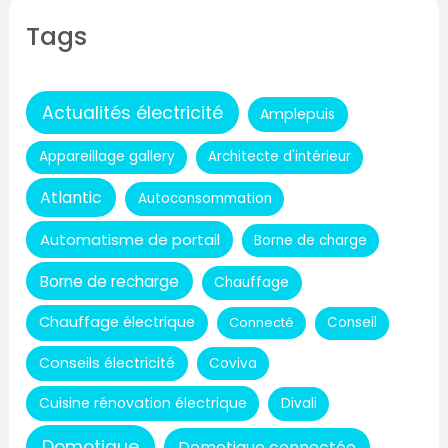
Tags
Actualités électricité
Amplepuis
Appareillage gallery
Architecte d'intérieur
Atlantic
Autoconsommation
Automatisme de portail
Borne de charge
Borne de recharge
Chauffage
Chauffage électrique
Connecté
Conseil
Conseils électricité
Coviva
Cuisine rénovation électrique
Divali
Domotique
Domotique connectée