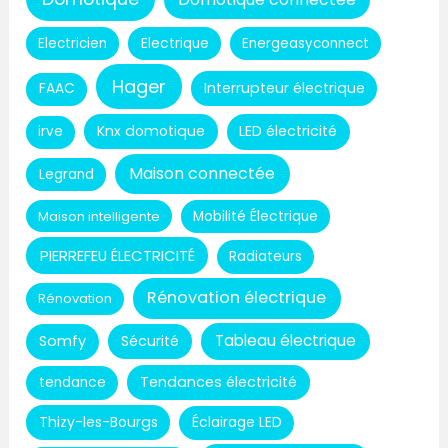
Electricien
Electrique
Energeasyconnect
Hager
Interrupteur électrique
FAAC
Knx domotique
LED électricité
irve
Maison connectée
Legrand
Maison intelligente
Mobilité Électrique
PIERREFEU ÉLECTRICITÉ
Radiateurs
Rénovation électrique
Rénovation
Tableau électrique
Somfy
Sécurité
Tendances électricité
tendance
Thizy-les-Bourgs
Éclairage LED