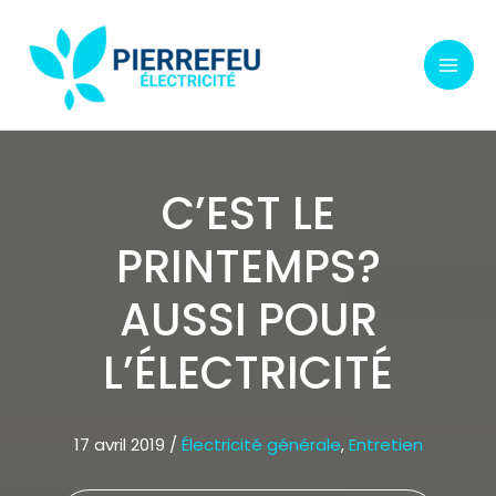
Aller
au
contenu
C’EST LE
PRINTEMPS?
AUSSI POUR
L’ÉLECTRICITÉ
17 avril 2019
/
Électricité générale
,
Entretien