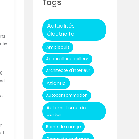
Tags
Actualités
électricité
era
 le
Amplepuis
Appareillage gallery
Architecte d'intérieur
08
est
Atlantic
et
Autoconsommation
Automatisme de
portail
n
Borne de charge
cet