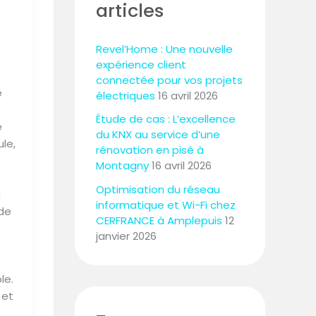
articles
Revel’Home : Une nouvelle
expérience client
connectée pour vos projets
e
électriques
16 avril 2026
Étude de cas : L’excellence
e
du KNX au service d’une
ule,
rénovation en pisé à
Montagny
16 avril 2026
Optimisation du réseau
a
informatique et Wi-Fi chez
 de
CERFRANCE à Amplepuis
12
janvier 2026
e
le.
 et