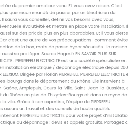
ortée du premier amateur venu. Et vous avez raison. C’est
st plus que recommandé de passer par un électricien du
 Il saura vous conseiller, définir vos besoins avec vous,
ventuelle évolutivité et mettre en place votre installation. Il
aussi sur des prix de plus en plus abordables. Et il vous alert
. Car c’est une autre de vos préoccupations : comment éviter
tection de la box, mots de passe hyper sécurisés… la maison
it aussi se protéger. Source Hager.fr EN SAVOIR PLUS SUR
RICITE : PIERREFEU ELECTRICITE est une société spécialisée en
n installation électrique / dépannage électrique depuis 20
 ELEXIUM. Dirigée par Florian PIERREFEU, PIERREFEU ELECTRICITE 
les-bourgs dans le département du Rhône. Elle intervient à
r-Saône, Amplepuis, Cours-la-Ville, Saint-Jean-la-Bussière, 
 du Rhône en plus de Thizy-les-Bourgs et dans un rayon de
la ville. Grâce à son expertise, l’équipe de PIERREFEU
s assure un travail et des conseils de haute qualité.
tenant PIERREFEU ELECTRICITE pour votre projet d’installatio
ctrique ou dépannage : devis et appels gratuits. Partagez 