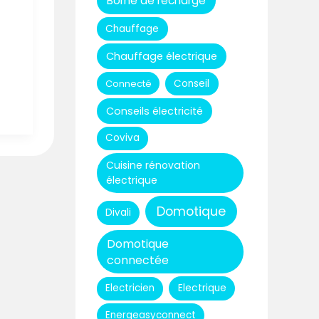
Borne de recharge
Chauffage
Chauffage électrique
Connecté
Conseil
Conseils électricité
Coviva
Cuisine rénovation
électrique
Domotique
Divali
Domotique
connectée
Electricien
Electrique
Energeasyconnect