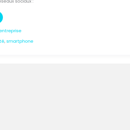
réseaux sociaux :
’entreprise
té
,
smartphone