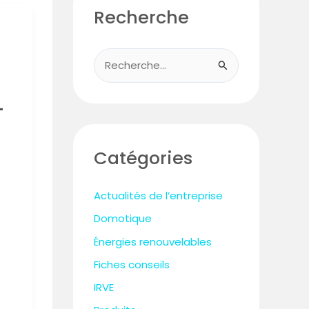
Recherche
R
e
-
c
h
e
Catégories
r
c
Actualités de l’entreprise
h
Domotique
e
Énergies renouvelables
r
Fiches conseils
IRVE
: