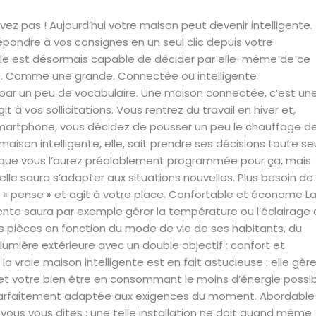
vez pas ! Aujourd’hui votre maison peut devenir intelligente.
épondre à vos consignes en un seul clic depuis votre
le est désormais capable de décider par elle-même de ce
ire. Comme une grande. Connectée ou intelligente
r un peu de vocabulaire. Une maison connectée, c’est un
t à vos sollicitations. Vous rentrez du travail en hiver et,
martphone, vous décidez de pousser un peu le chauffage d
 maison intelligente, elle, sait prendre ses décisions toute se
 que vous l’aurez préalablement programmée pour ça, mais
elle saura s’adapter aux situations nouvelles. Plus besoin de
e « pense » et agit à votre place. Confortable et économe L
gente saura par exemple gérer la température ou l’éclairage
 pièces en fonction du mode de vie de ses habitants, du
 lumière extérieure avec un double objectif : confort et
la vraie maison intelligente est en fait astucieuse : elle gèr
 et votre bien être en consommant le moins d’énergie possib
parfaitement adaptée aux exigences du moment. Abordable
, vous vous dites : une telle installation ne doit quand même