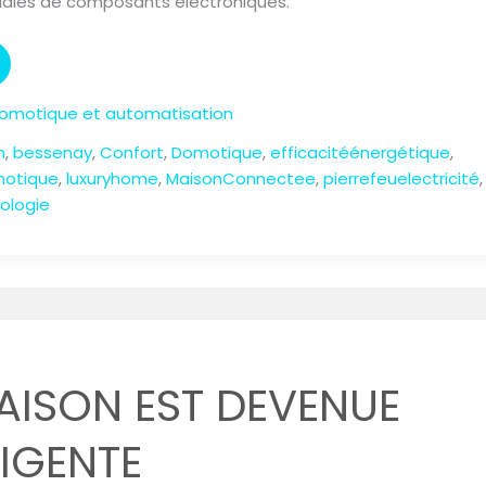
ales de composants électroniques.
 Domotique et automatisation
n
,
bessenay
,
Confort
,
Domotique
,
efficacitéénergétique
,
motique
,
luxuryhome
,
MaisonConnectee
,
pierrefeuelectricité
,
ologie
AISON EST DEVENUE
LIGENTE