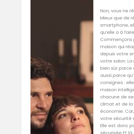
Non, vous ne rê
Mieux que de r
smartphone, el
qu’elle a à fa
Commençons pa
maison qui réagi
depuis votre s
votre salon. La
bien sûr parce
aussi parce qu’
consignes : ell
maison intelli
chacune de ses
climat et de la
économie. Car, 
votre sécurité
Elle est donc 
sécurisée Et là