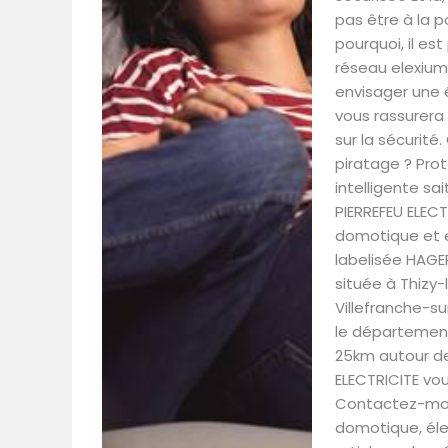
pas être à la p
pourquoi, il e
réseau elexium.
envisager une é
vous rassurera 
sur la sécurité
piratage ? Pro
intelligente sa
PIERREFEU ELECT
domotique et e
labelisée HAGER
située à Thizy-
Villefranche-su
le département
25km autour de 
ELECTRICITE vou
Contactez-main
domotique, éle