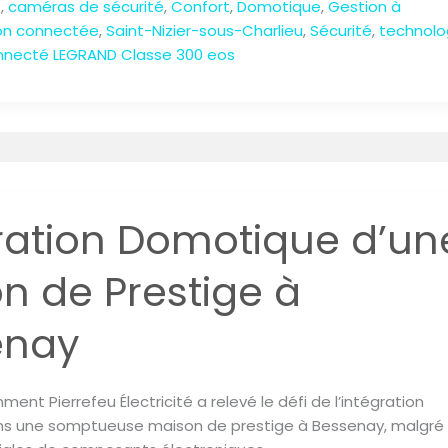
e
,
caméras de sécurité
,
Confort
,
Domotique
,
Gestion à
on connectée
,
Saint-Nizier-sous-Charlieu
,
Sécurité
,
technolo
nnecté LEGRAND Classe 300 eos
ration Domotique d’un
n de Prestige à
enay
nt Pierrefeu Électricité a relevé le défi de l’intégration
s une somptueuse maison de prestige à Bessenay, malgré 