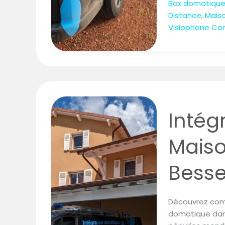
Box domotiqu
Distance
,
Mais
Visiophone Co
Intégration
Domotique
d’une
Intég
Maison
de
Maiso
Prestige
à
Bess
Bessenay
Découvrez comme
domotique dan