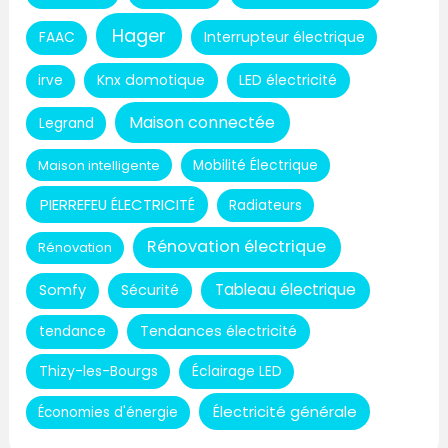
Hager
Interrupteur électrique
FAAC
Knx domotique
LED électricité
irve
Maison connectée
Legrand
Maison intelligente
Mobilité Électrique
PIERREFEU ÉLECTRICITÉ
Radiateurs
Rénovation électrique
Rénovation
Tableau électrique
Somfy
Sécurité
Tendances électricité
tendance
Thizy-les-Bourgs
Éclairage LED
Électricité générale
Économies d'énergie