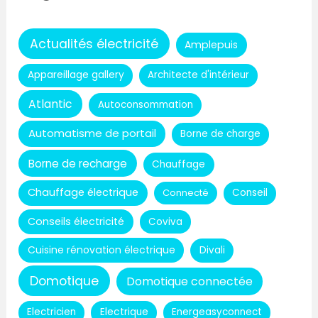
Actualités électricité
Amplepuis
Appareillage gallery
Architecte d'intérieur
Atlantic
Autoconsommation
Automatisme de portail
Borne de charge
Borne de recharge
Chauffage
Chauffage électrique
Connecté
Conseil
Conseils électricité
Coviva
Cuisine rénovation électrique
Divali
Domotique
Domotique connectée
Electricien
Electrique
Energeasyconnect