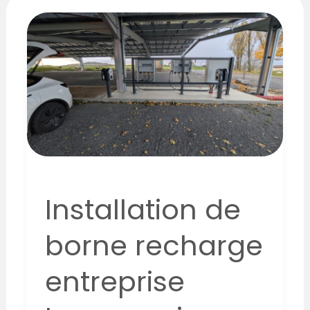
Installation
de
borne
recharge
entreprise
Longessaigne
Installation de
borne recharge
entreprise