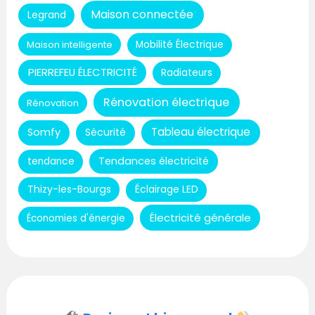
Maison connectée
Legrand
Maison intelligente
Mobilité Électrique
PIERREFEU ÉLECTRICITÉ
Radiateurs
Rénovation électrique
Rénovation
Tableau électrique
Somfy
Sécurité
Tendances électricité
tendance
Thizy-les-Bourgs
Éclairage LED
Électricité générale
Économies d'énergie