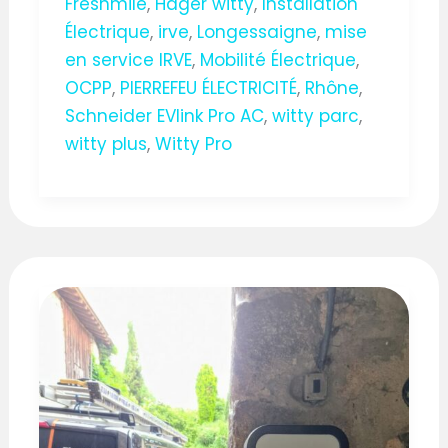
Freshmile
,
Hager witty
,
Installation
Électrique
,
irve
,
Longessaigne
,
mise
en service IRVE
,
Mobilité Électrique
,
OCPP
,
PIERREFEU ÉLECTRICITÉ
,
Rhône
,
Schneider EVlink Pro AC
,
witty parc
,
witty plus
,
Witty Pro
Borne
de
recharge
IRVE
à
Cublize