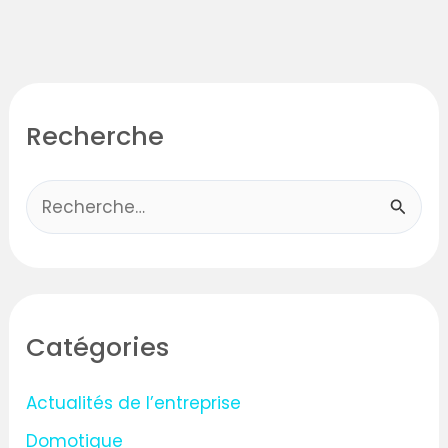
Recherche
R
e
c
h
Catégories
e
r
Actualités de l’entreprise
c
Domotique