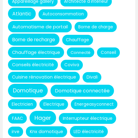
Appareillage gallery
Architecte d'intérieur
Atlantic
Autoconsommation
Automatisme de portail
Borne de charge
Borne de recharge
Chauffage
Chauffage électrique
Connecté
Conseil
Conseils électricité
Coviva
Cuisine rénovation électrique
Divali
Domotique
Domotique connectée
Electricien
Electrique
Energeasyconnect
Hager
Interrupteur électrique
FAAC
Knx domotique
LED électricité
irve